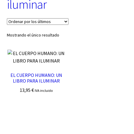
iluminar
t
e
g
o
r
í
Mostrando el único resultado
a
EL CUERPO HUMANO: UN
LIBRO PARA ILUMINAR
13,95
€
IVA incluido