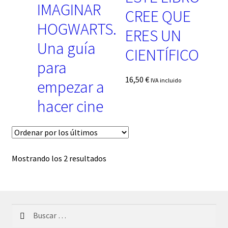
IMAGINAR
CREE QUE
HOGWARTS.
ERES UN
Una guía
CIENTÍFICO
para
16,50
€
IVA incluido
empezar a
hacer cine
24,95
€
IVA incluido
Ordenado
Mostrando los 2 resultados
por
los
últimos
Buscar: