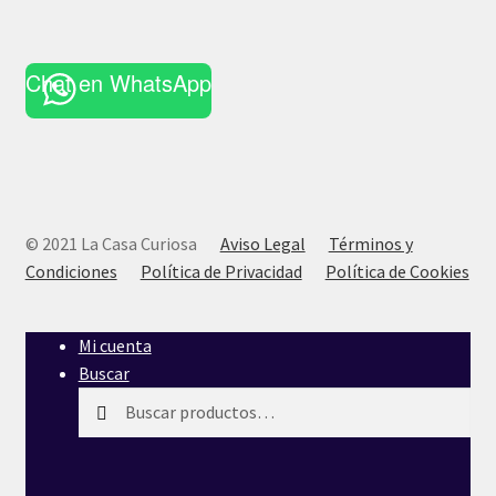
Chat en WhatsApp
© 2021 La Casa Curiosa
Aviso Legal
Términos y
Condiciones
Política de Privacidad
Política de Cookies
Mi cuenta
Buscar
Buscar
Buscar
por: