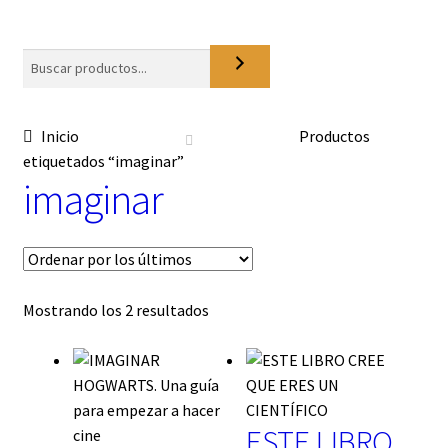
o
n
a
Buscar
u
n
a
Inicio
Productos
c
etiquetados “imaginar”
a
imaginar
t
e
g
o
r
í
Ordenado
Mostrando los 2 resultados
a
por
los
últimos
ESTE LIBRO