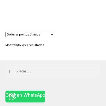
Ordenado
Mostrando los 2 resultados
por
los
últimos
Buscar:
Chat en WhatsApp