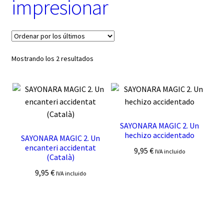
impresionar
t
e
g
o
r
í
Ordenado
Mostrando los 2 resultados
a
por
los
últimos
SAYONARA MAGIC 2. Un
hechizo accidentado
SAYONARA MAGIC 2. Un
encanteri accidentat
9,95
€
IVA incluido
(Català)
9,95
€
IVA incluido