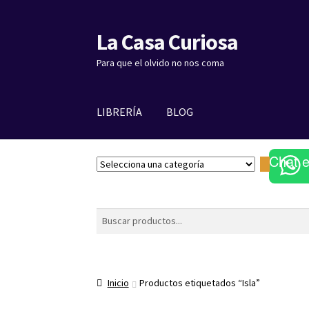
La Casa Curiosa
Ir
Ir
a
al
Para que el olvido no nos coma
la
contenido
navegación
LIBRERÍA
BLOG
Chat 
S
e
l
e
Buscar
c
c
i
o
Inicio
Productos etiquetados “Isla”
n
a