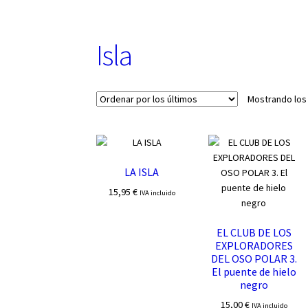
u
n
a
Isla
c
a
t
e
Mostrando los
g
o
r
í
LA ISLA
a
15,95
€
IVA incluido
EL CLUB DE LOS
EXPLORADORES
DEL OSO POLAR 3.
El puente de hielo
negro
15,00
€
IVA incluido