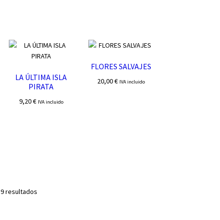
FLORES SALVAJES
LA ÚLTIMA ISLA
20,00
€
IVA incluido
PIRATA
9,20
€
IVA incluido
Ordenado
 9 resultados
por
los