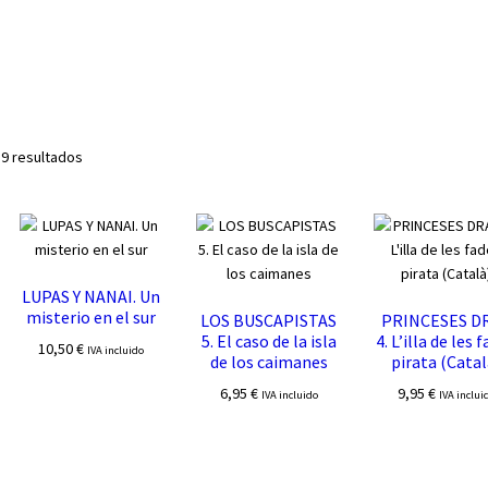
Ordenado
 9 resultados
por
los
últimos
LUPAS Y NANAI. Un
misterio en el sur
LOS BUSCAPISTAS
PRINCESES D
5. El caso de la isla
4. L’illa de les 
10,50
€
IVA incluido
de los caimanes
pirata (Catal
6,95
€
9,95
€
IVA incluido
IVA inclui