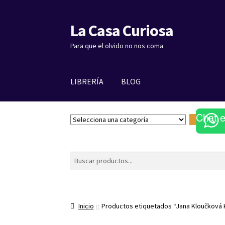
La Casa Curiosa
Ir
Ir
a
al
Para que el olvido no nos coma
la
contenido
navegación
LIBRERÍA
BLOG
Chat 
S
e
l
e
Buscar
c
c
i
o
Inicio
Productos etiquetados “Jana Kloučková
n
a