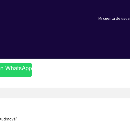
Mi cuenta de usua
en WhatsApp
 Kudrnová”