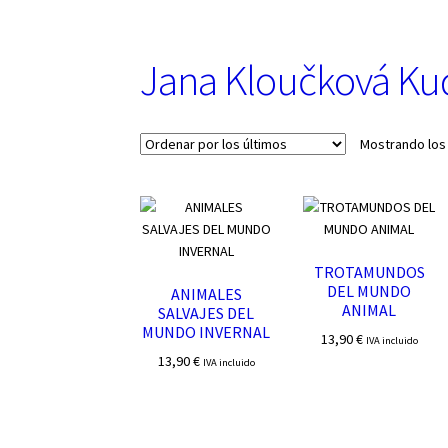
u
n
a
Jana Kloučková Ku
c
a
t
e
Mostrando los
g
o
r
í
a
TROTAMUNDOS
DEL MUNDO
ANIMALES
ANIMAL
SALVAJES DEL
MUNDO INVERNAL
13,90
€
IVA incluido
13,90
€
IVA incluido