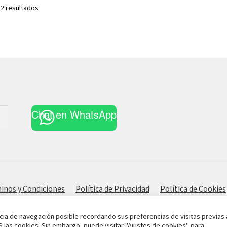
Ordenado
 2 resultados
por
los
últimos
Chat en WhatsApp
inos y Condiciones
Política de Privacidad
Política de Cookies
cia de navegación posible recordando sus preferencias de visitas previas 
S las cookies. Sin embargo, puede visitar "Ajustes de cookies" para