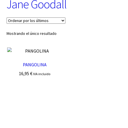
Jane Goodall
t
e
g
o
r
í
Mostrando el único resultado
a
PANGOLINA
16,95
€
IVA incluido