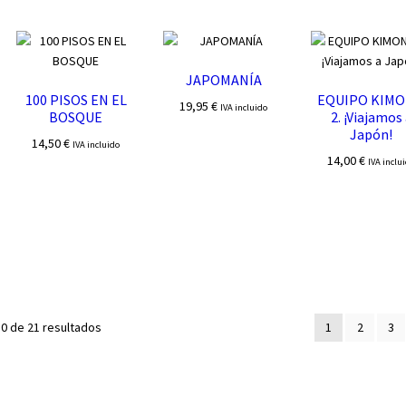
JAPOMANÍA
100 PISOS EN EL
EQUIPO KIM
19,95
€
IVA incluido
BOSQUE
2. ¡Viajamos
Japón!
14,50
€
IVA incluido
14,00
€
IVA inclu
Ordenado
0 de 21 resultados
1
2
3
por
los
últimos