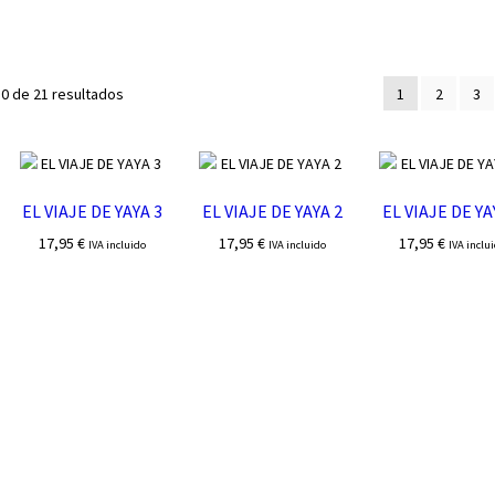
Ordenado
0 de 21 resultados
1
2
3
por
los
últimos
EL VIAJE DE YAYA 3
EL VIAJE DE YAYA 2
EL VIAJE DE YA
17,95
€
17,95
€
17,95
€
IVA incluido
IVA incluido
IVA inclu