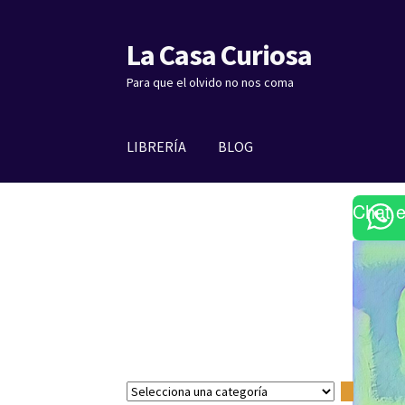
La Casa Curiosa
Ir
Ir
a
al
Para que el olvido no nos coma
la
contenido
navegación
LIBRERÍA
BLOG
Chat 
S