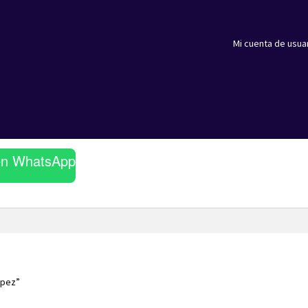
Mi cuenta de usua
en WhatsApp
ópez”