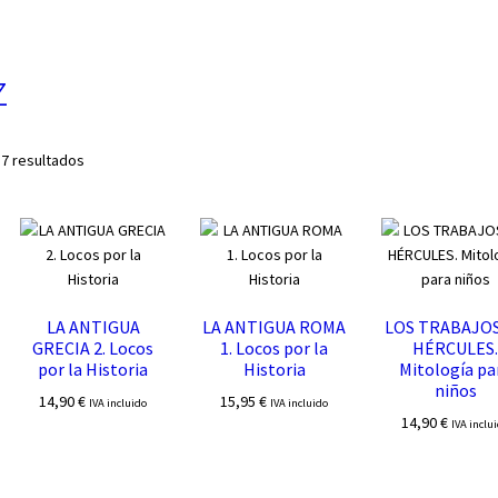
z
Ordenado
 7 resultados
por
los
últimos
LA ANTIGUA
LA ANTIGUA ROMA
LOS TRABAJOS
GRECIA 2. Locos
1. Locos por la
HÉRCULES
por la Historia
Historia
Mitología pa
niños
14,90
€
15,95
€
IVA incluido
IVA incluido
14,90
€
IVA inclu