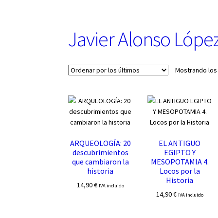
u
n
a
Javier Alonso Lópe
c
a
t
e
Mostrando los
g
o
r
í
a
ARQUEOLOGÍA: 20
EL ANTIGUO
descubrimientos
EGIPTO Y
que cambiaron la
MESOPOTAMIA 4.
historia
Locos por la
Historia
14,90
€
IVA incluido
14,90
€
IVA incluido