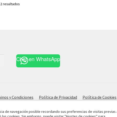
Ordenado
 2 resultados
por
los
últimos
Chat en WhatsApp
inos y Condiciones
Política de Privacidad
Política de Cookies
cia de navegación posible recordando sus preferencias de visitas previas 
S las cookies. Sin embargo, puede visitar "Ajustes de cookies" para