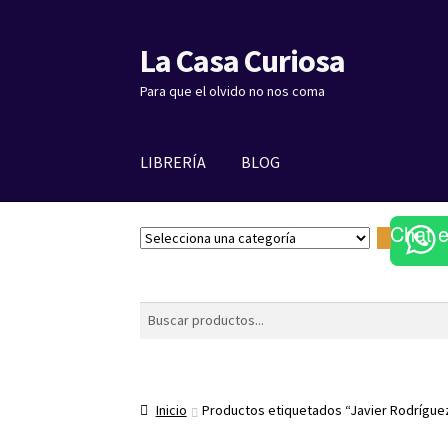
La Casa Curiosa
Ir
Ir
a
al
Para que el olvido no nos coma
la
contenido
navegación
LIBRERÍA
BLOG
Chat 
S
e
l
e
Buscar
c
c
i
o
Inicio
Productos etiquetados “Javier Rodrígue
n
a