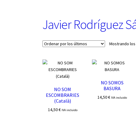
u
n
a
Javier Rodríguez S
c
a
t
e
Mostrando los
g
o
r
í
a
NO SOMOS
BASURA
NO SOM
ESCOMBRARIES
14,50
€
IVA incluido
(Català)
14,50
€
IVA incluido