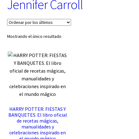
Jennifer Carroll
t
e
g
o
r
í
Mostrando el único resultado
a
HARRY POTTER: FIESTAS Y
BANQUETES. El libro oficial
de recetas mágicas,
manualidades y
celebraciones inspirado en
el mundo mágico