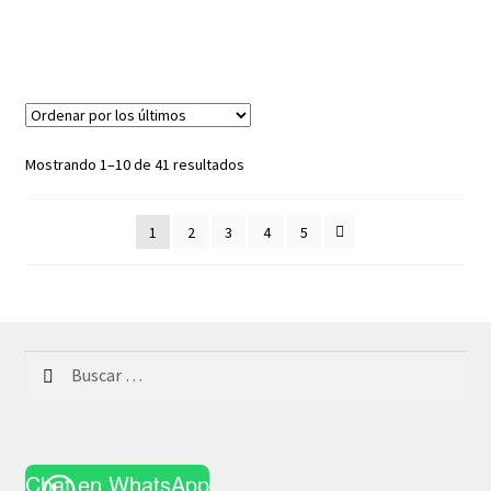
Ordenado
Mostrando 1–10 de 41 resultados
por
los
1
2
3
4
5
últimos
Buscar:
Chat en WhatsApp