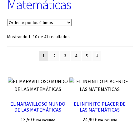
Matemáticas
t
e
g
o
r
í
Ordenado
Mostrando 1–10 de 41 resultados
a
por
los
1
2
3
4
5
últimos
EL MARAVILLOSO MUNDO
EL INFINITO PLACER DE
DE LAS MATEMÁTICAS
LAS MATEMÁTICAS
13,50
€
24,90
€
IVA incluido
IVA incluido