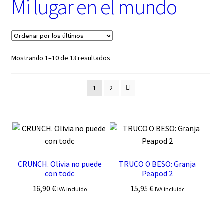
Mi lugar en el mundo
t
e
g
o
r
í
Ordenado
Mostrando 1–10 de 13 resultados
a
por
los
1
2
últimos
CRUNCH. Olivia no puede
TRUCO O BESO: Granja
con todo
Peapod 2
16,90
€
15,95
€
IVA incluido
IVA incluido