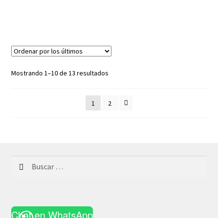
Ordenado
Mostrando 1–10 de 13 resultados
por
los
1
2
últimos
Buscar:
Chat en WhatsApp