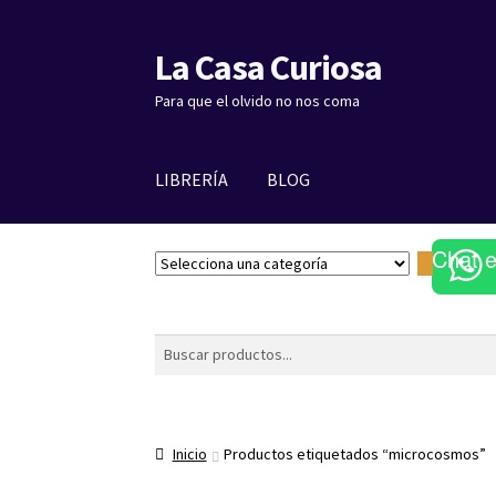
La Casa Curiosa
Ir
Ir
a
al
Para que el olvido no nos coma
la
contenido
navegación
LIBRERÍA
BLOG
Chat 
S
e
l
e
Buscar
c
c
i
o
Inicio
Productos etiquetados “microcosmos”
n
a