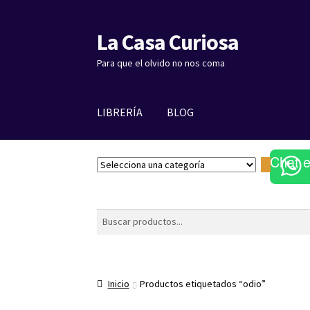
La Casa Curiosa
Ir
Ir
a
al
Para que el olvido no nos coma
la
contenido
navegación
LIBRERÍA
BLOG
Chat 
S
e
l
e
Buscar
c
c
i
o
Inicio
Productos etiquetados “odio”
n
a