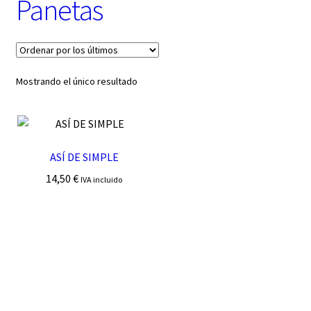
Panetas
t
e
g
o
r
í
Mostrando el único resultado
a
ASÍ DE SIMPLE
14,50
€
IVA incluido