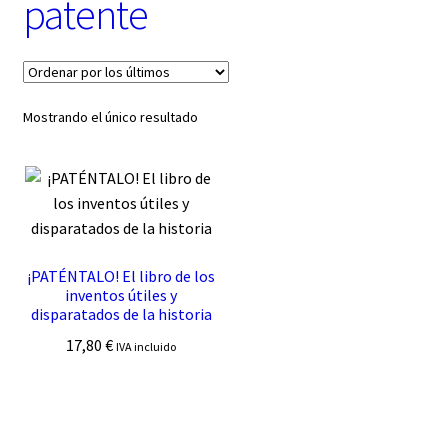
patente
t
e
g
o
r
í
Mostrando el único resultado
a
¡PATÉNTALO! El libro de los
inventos útiles y
disparatados de la historia
17,80
€
IVA incluido