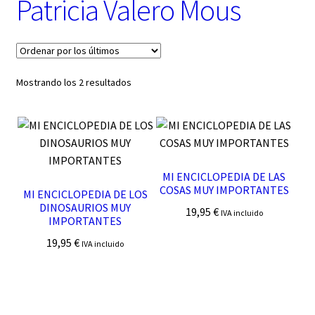
Patricia Valero Mous
t
e
g
o
r
í
Ordenado
Mostrando los 2 resultados
a
por
los
últimos
MI ENCICLOPEDIA DE LAS
COSAS MUY IMPORTANTES
MI ENCICLOPEDIA DE LOS
DINOSAURIOS MUY
19,95
€
IVA incluido
IMPORTANTES
19,95
€
IVA incluido