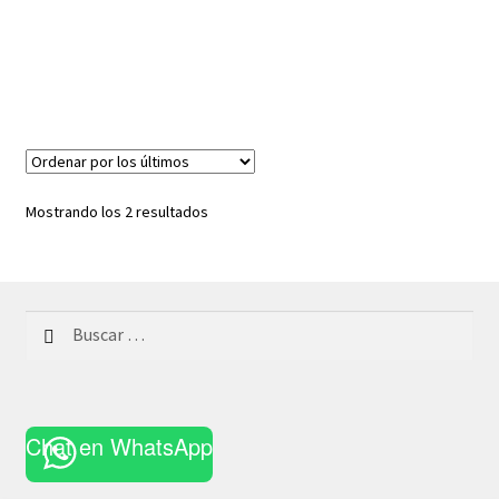
Ordenado
Mostrando los 2 resultados
por
los
últimos
Buscar:
Chat en WhatsApp