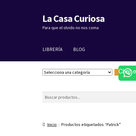
La Casa Curiosa
Ir
Ir
a
al
Para que el olvido no nos coma
la
contenido
navegación
LIBRERÍA
BLOG
Chat 
S
e
l
e
Buscar
c
c
i
o
Inicio
Productos etiquetados “Patrick”
n
a