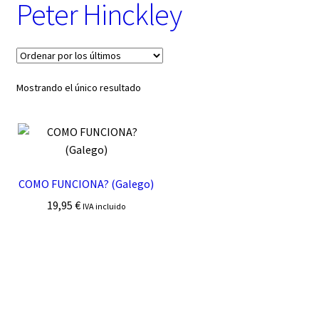
t
Peter Hinckley
e
g
o
r
í
Mostrando el único resultado
a
COMO FUNCIONA? (Galego)
19,95
€
IVA incluido