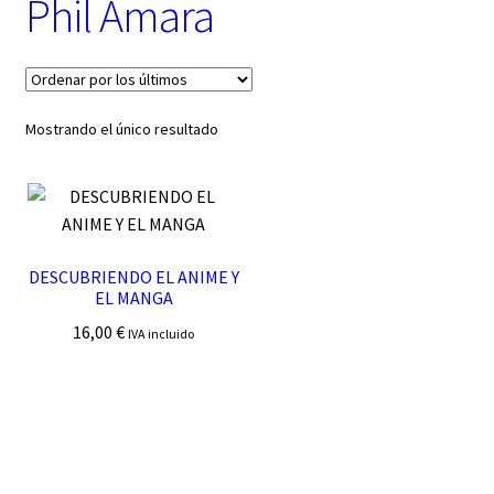
Phil Amara
t
e
g
o
r
í
Mostrando el único resultado
a
DESCUBRIENDO EL ANIME Y
EL MANGA
16,00
€
IVA incluido