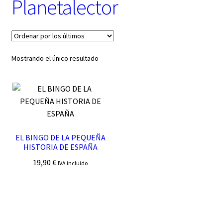
Planetalector
t
e
g
o
r
í
Mostrando el único resultado
a
EL BINGO DE LA PEQUEÑA
HISTORIA DE ESPAÑA
19,90
€
IVA incluido