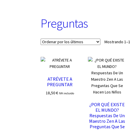
u
n
a
Preguntas
c
a
t
e
Mostrando 1–1
g
o
r
í
a
ATRÉVETE A
PREGUNTAR
18,50
€
IVA incluido
¿POR QUÉ EXISTE
EL MUNDO?
Respuestas De Un
Maestro Zen A Las
Preguntas Que Se