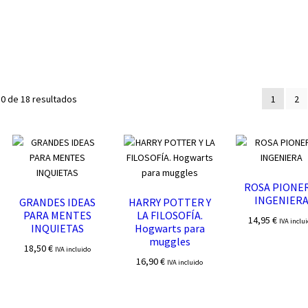
Ordenado
0 de 18 resultados
1
2
por
los
últimos
ROSA PIONER
INGENIER
GRANDES IDEAS
HARRY POTTER Y
PARA MENTES
LA FILOSOFÍA.
14,95
€
IVA inclu
INQUIETAS
Hogwarts para
muggles
18,50
€
IVA incluido
16,90
€
IVA incluido