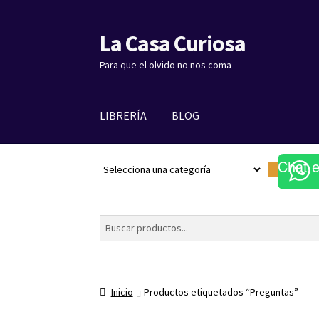
La Casa Curiosa
Ir
Ir
a
al
Para que el olvido no nos coma
la
contenido
navegación
LIBRERÍA
BLOG
Chat 
S
e
l
e
Buscar
c
c
i
o
Inicio
Productos etiquetados “Preguntas”
n
a