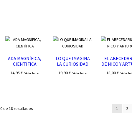
ADA MAGNÍFICA,
LO QUE IMAGINA
EL ABECEDAR
CIENTÍFICA
LA CURIOSIDAD
DE NICO Y AR
14,95
€
19,90
€
18,00
€
IVA incluido
IVA incluido
IVA inclu
Ordenado
0 de 18 resultados
1
2
por
los
últimos