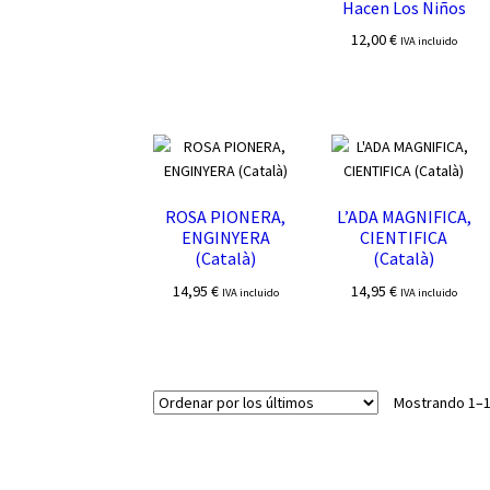
Hacen Los Niños
12,00
€
IVA incluido
ROSA PIONERA,
L’ADA MAGNIFICA,
ENGINYERA
CIENTIFICA
(Català)
(Català)
14,95
€
14,95
€
IVA incluido
IVA incluido
Mostrando 1–1