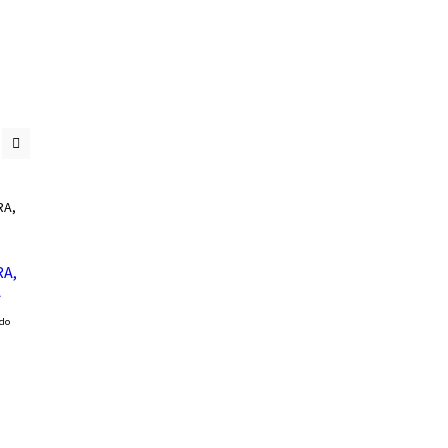
A,
A
ido