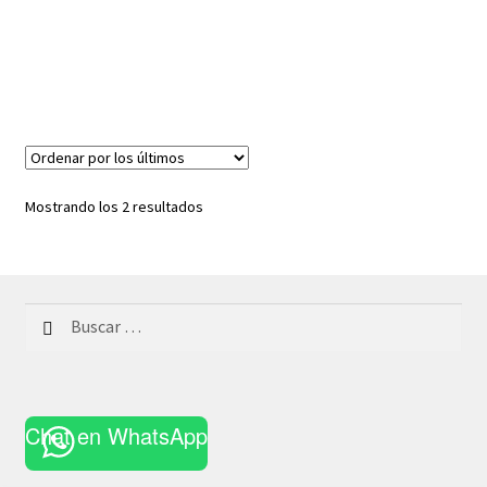
Ordenado
Mostrando los 2 resultados
por
los
últimos
Buscar:
Chat en WhatsApp