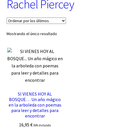
Rachel Piercey
t
e
g
o
r
í
Mostrando el único resultado
a
SI VIENES HOY AL
BOSQUE… Un año mágico
en la arboleda con poemas
para leer y detalles para
encontrar
16,95
€
IVA incluido