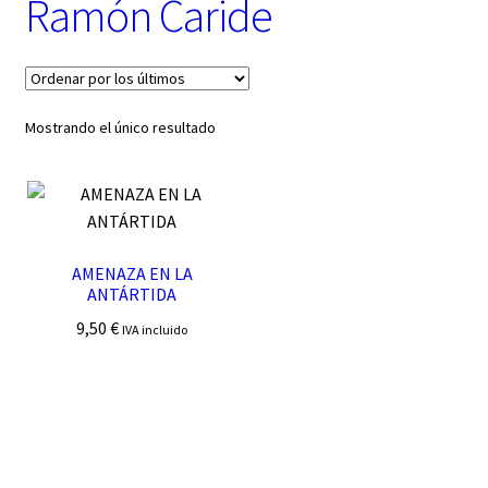
Ramón Caride
t
e
g
o
r
í
Mostrando el único resultado
a
AMENAZA EN LA
ANTÁRTIDA
9,50
€
IVA incluido