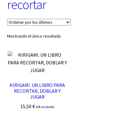
recortar
t
e
g
o
r
í
Mostrando el único resultado
a
KIRIGAMI. UN LIBRO PARA
RECORTAR, DOBLAR Y
JUGAR
15,50
€
IVA incluido