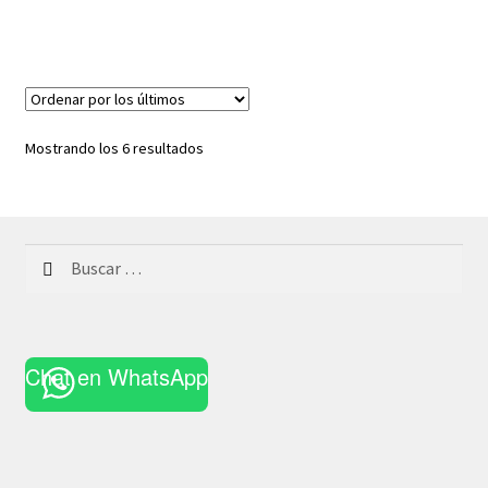
Ordenado
Mostrando los 6 resultados
por
los
últimos
Buscar:
Chat en WhatsApp