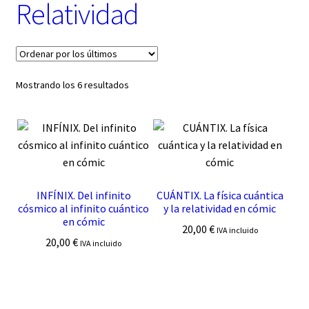
t
Relatividad
e
g
o
r
í
Ordenado
Mostrando los 6 resultados
a
por
los
últimos
INFÍNIX. Del infinito
CUÁNTIX. La física cuántica
cósmico al infinito cuántico
y la relatividad en cómic
en cómic
20,00
€
IVA incluido
20,00
€
IVA incluido