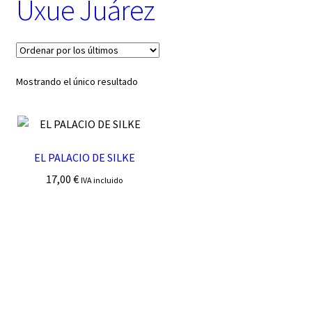
Uxue Juárez
t
e
g
o
r
í
Mostrando el único resultado
a
EL PALACIO DE SILKE
17,00
€
IVA incluido