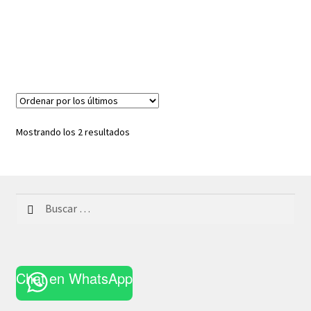
Ordenado
Mostrando los 2 resultados
por
los
últimos
Buscar:
Chat en WhatsApp