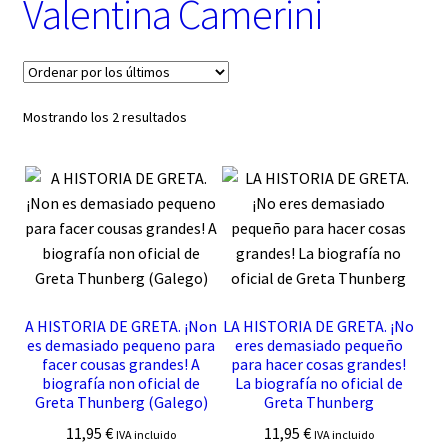
Valentina Camerini
t
e
g
o
r
í
Ordenado
Mostrando los 2 resultados
a
por
los
últimos
A HISTORIA DE GRETA. ¡Non
LA HISTORIA DE GRETA. ¡No
es demasiado pequeno para
eres demasiado pequeño
facer cousas grandes! A
para hacer cosas grandes!
biografía non oficial de
La biografía no oficial de
Greta Thunberg (Galego)
Greta Thunberg
11,95
€
11,95
€
IVA incluido
IVA incluido