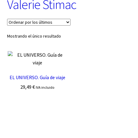
Valerie Stimac
t
e
g
o
r
í
Mostrando el único resultado
a
EL UNIVERSO. Guía de viaje
29,49
€
IVA incluido