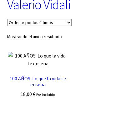
Valerio Vidali
t
e
g
o
r
í
Mostrando el único resultado
a
100 AÑOS. Lo que la vida te
enseña
18,00
€
IVA incluido