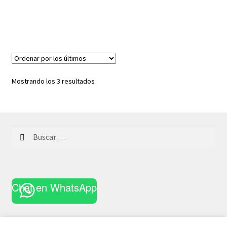
Ordenado
Mostrando los 3 resultados
por
los
últimos
Buscar:
Chat en WhatsApp