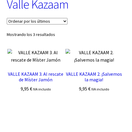
Valle Kazaam
t
e
g
o
r
í
Ordenado
Mostrando los 3 resultados
a
por
los
últimos
VALLE KAZAAM 3. Al rescate
VALLE KAZAAM 2. ¡Salvemos
de Míster Jamón
la magia!
9,95
€
9,95
€
IVA incluido
IVA incluido