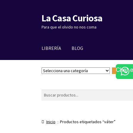
La Casa Curiosa
Ir
Ir
a
al
Para que el olvido no nos coma
la
contenido
navegación
LIBRERÍA
BLOG
Chat 
S
e
l
e
Buscar
c
c
i
o
Inicio
Productos etiquetados “váter”
n
a