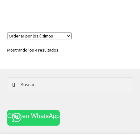
Ordenado
Mostrando los 4 resultados
por
los
últimos
Buscar:
Chat en WhatsApp