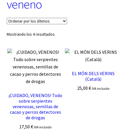
veneno
t
e
g
o
r
í
Ordenado
Mostrando los 4 resultados
a
por
los
últimos
EL MÓN DELS VERINS
(Català)
25,00
€
IVA incluido
¡CUIDADO, VENENOS! Todo
sobre serpientes
venenosas, semillas de
cacao y perros detectores
de drogas
17,50
€
IVA incluido