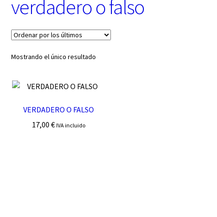
verdadero o falso
t
e
g
o
r
í
Mostrando el único resultado
a
VERDADERO O FALSO
17,00
€
IVA incluido