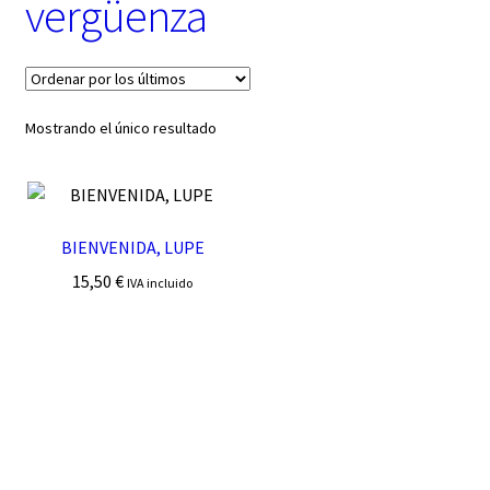
vergüenza
t
e
g
o
r
í
Mostrando el único resultado
a
BIENVENIDA, LUPE
15,50
€
IVA incluido