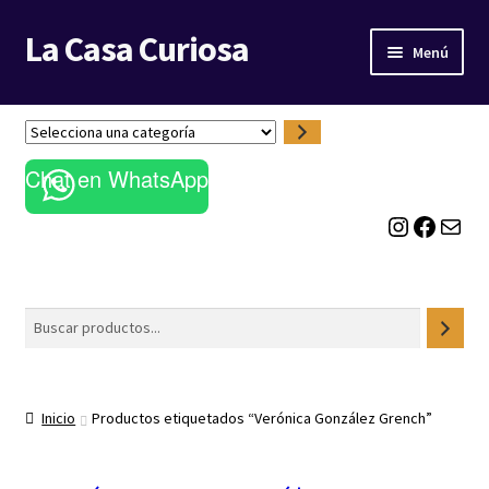
La Casa Curiosa
Ir
Ir
Menú
a
al
la
contenido
LIBRERÍA
navegación
S
e
BLOG
Chat en WhatsApp
l
e
Instagram
Facebook
Correo electrónico
c
c
i
o
Buscar
n
a
u
n
Inicio
Productos etiquetados “Verónica González Grench”
a
c
a