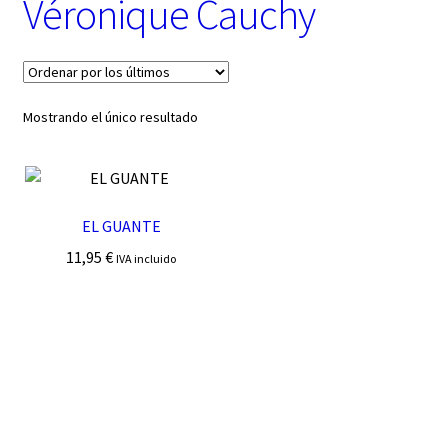
Véronique Cauchy
t
e
g
o
r
í
Mostrando el único resultado
a
EL GUANTE
11,95
€
IVA incluido