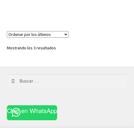
Ordenado
Mostrando los 3 resultados
por
los
últimos
Buscar:
Chat en WhatsApp