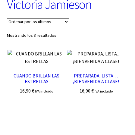
Victoria Jamieson
t
e
g
o
r
í
Ordenado
Mostrando los 3 resultados
a
por
los
últimos
CUANDO BRILLAN LAS
PREPARADA, LISTA…
ESTRELLAS
¡BIENVENIDA A CLASE!
16,90
€
16,90
€
IVA incluido
IVA incluido