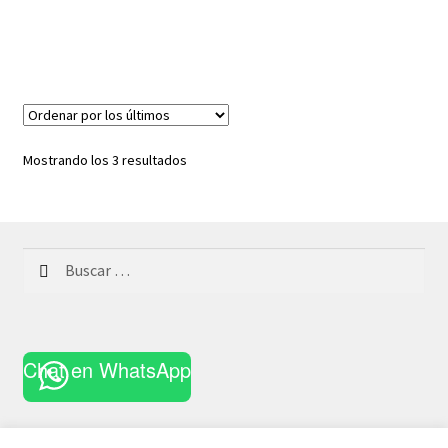
Ordenado
Mostrando los 3 resultados
por
los
últimos
Buscar:
Chat en WhatsApp