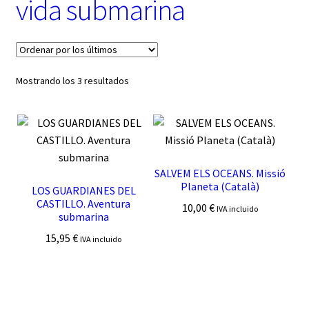
vida submarina
t
e
g
o
r
í
Ordenado
Mostrando los 3 resultados
a
por
los
últimos
SALVEM ELS OCEANS. Missió
Planeta (Català)
LOS GUARDIANES DEL
CASTILLO. Aventura
10,00
€
IVA incluido
submarina
15,95
€
IVA incluido