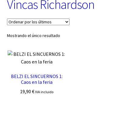
Vincas Richardson
t
e
g
o
r
í
Mostrando el único resultado
a
BELZI EL SINCUERNOS 1:
Caos en la feria
19,90
€
IVA incluido