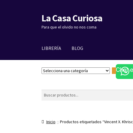
La Casa Curiosa
Ir
Ir
a
al
Para que el olvido no nos coma
la
contenido
navegación
LIBRERÍA
BLOG
Chat 
S
e
l
e
Buscar
c
c
i
o
Inicio
Productos etiquetados “Vincent X. Khris
n
a