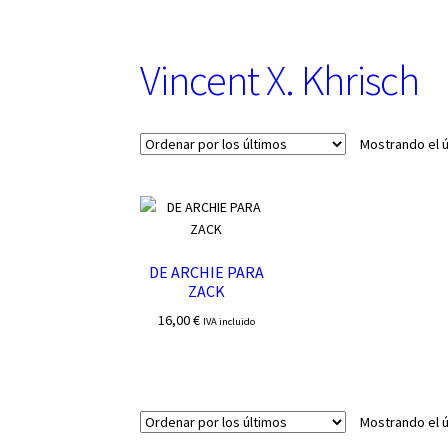
u
n
a
Vincent X. Khrisch
c
a
t
e
Mostrando el ú
g
o
r
í
a
DE ARCHIE PARA
ZACK
16,00
€
IVA incluido
Mostrando el ú