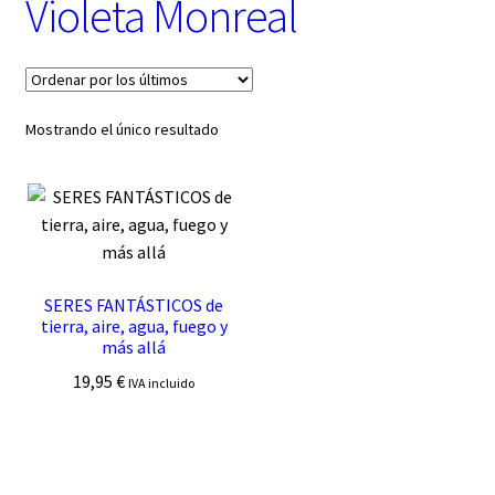
Violeta Monreal
t
e
g
o
r
í
Mostrando el único resultado
a
SERES FANTÁSTICOS de
tierra, aire, agua, fuego y
más allá
19,95
€
IVA incluido