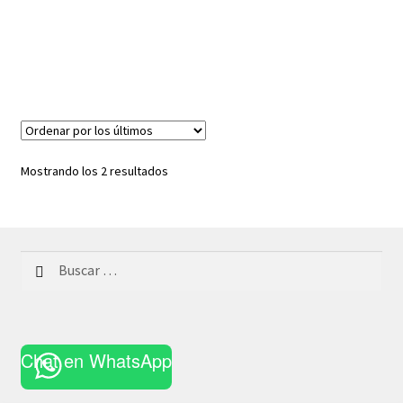
Ordenado
Mostrando los 2 resultados
por
los
últimos
Buscar:
Chat en WhatsApp