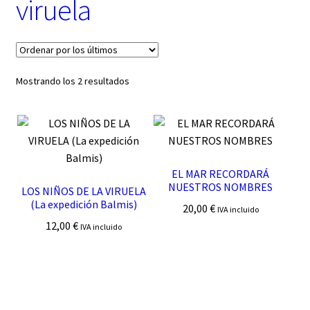
viruela
t
e
g
o
r
í
Ordenado
Mostrando los 2 resultados
a
por
los
últimos
EL MAR RECORDARÁ
NUESTROS NOMBRES
LOS NIÑOS DE LA VIRUELA
(La expedición Balmis)
20,00
€
IVA incluido
12,00
€
IVA incluido