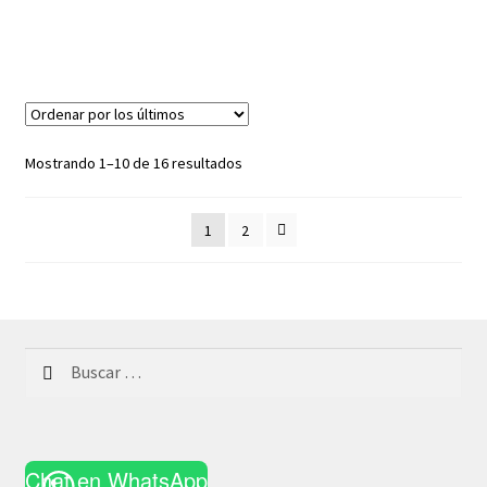
Ordenado
Mostrando 1–10 de 16 resultados
por
los
1
2
últimos
Buscar:
Chat en WhatsApp