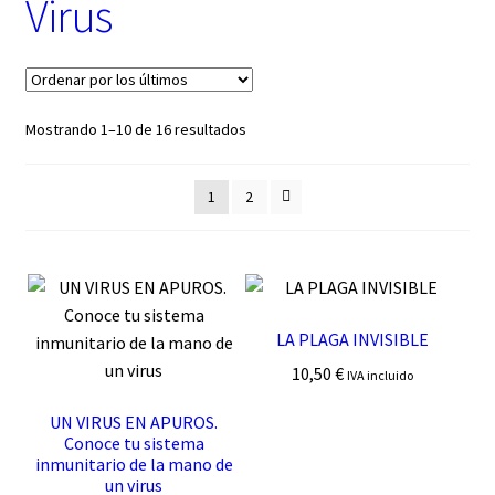
Virus
t
e
g
o
r
í
Ordenado
Mostrando 1–10 de 16 resultados
a
por
los
1
2
últimos
LA PLAGA INVISIBLE
10,50
€
IVA incluido
UN VIRUS EN APUROS.
Conoce tu sistema
inmunitario de la mano de
un virus