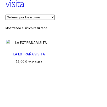
visita
t
e
g
o
r
í
Mostrando el único resultado
a
LA EXTRAÑA VISITA
16,00
€
IVA incluido