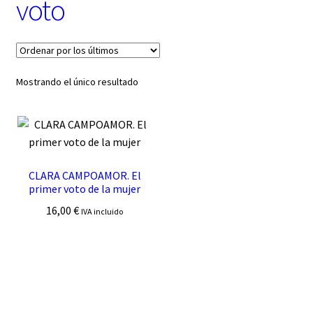
voto
t
e
g
o
r
í
Mostrando el único resultado
a
CLARA CAMPOAMOR. El
primer voto de la mujer
16,00
€
IVA incluido