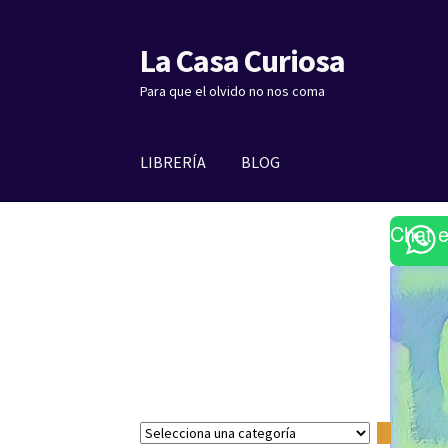
La Casa Curiosa
Ir
Ir
a
al
Para que el olvido no nos coma
la
contenido
navegación
LIBRERÍA
BLOG
Chat 
S