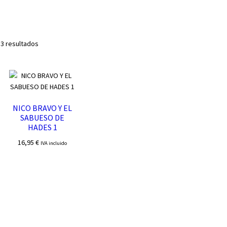
Ordenado
 3 resultados
por
los
últimos
NICO BRAVO Y EL
SABUESO DE
HADES 1
16,95
€
IVA incluido