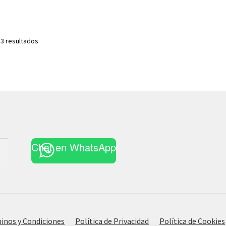
Ordenado
 3 resultados
por
los
últimos
Chat en WhatsApp
inos y Condiciones
Política de Privacidad
Política de Cookies