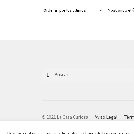
Mostrando el ú
Buscar:
© 2021 La Casa Curiosa
Aviso Legal
Térm
Usamos cookies en nuestro sitio web para brindarle la mejor experien