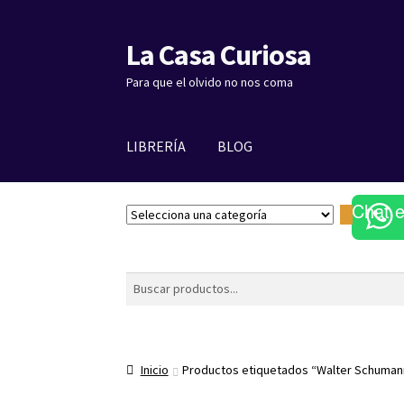
La Casa Curiosa
Ir
Ir
a
al
Para que el olvido no nos coma
la
contenido
navegación
LIBRERÍA
BLOG
Chat 
S
e
l
e
Buscar
c
c
i
o
Inicio
Productos etiquetados “Walter Schuman
n
a