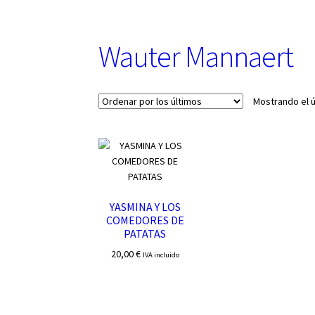
u
n
a
Wauter Mannaert
c
a
t
e
Mostrando el ú
g
o
r
í
a
YASMINA Y LOS
COMEDORES DE
PATATAS
20,00
€
IVA incluido