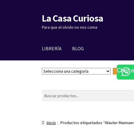
La Casa Curiosa
Ir
Ir
a
al
Para que el olvido no nos coma
la
contenido
navegación
LIBRERÍA
BLOG
Chat 
S
e
l
e
Buscar
c
c
i
o
Inicio
Productos etiquetados “Wauter Mannaer
n
a